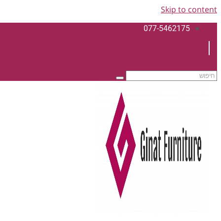
Skip to content
077-5462175