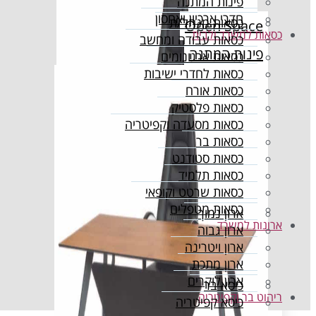
פינות המתנה
חדרי ארכיון ואחסון
כסאות מנהל/ת
Open Space
כסאות למשרד ולבית
כסאות עבודה ומחשב
פינות המתנה
כסאות ארגונומים
כסאות לחדרי ישיבות
חדרי ארכיון ואחסון
כסאות אורח
כסאות פלסטיק
כסאות מסעדה וקפיטריה
כסאות בר
כסאות סטודנט
כסאות תלמיד
כסאות שרטט וקופאי
כסאות מטפלים
ארון נמוך
ארונות למשרד
ארון גבוה
ארון ויטרינה
ארון מתכת
ארון לוקרים
כיסא בר
ריהוט בר וקפיטריה
כיסא קפיטריה