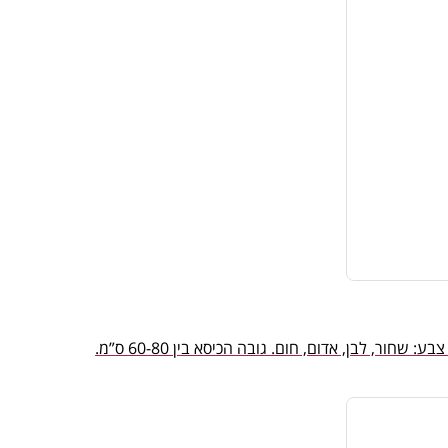
ר, לבן, אדום, חום. גובה הכיסא בין 60-80 ס”מ.