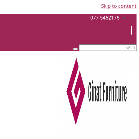
Skip to content
077-5462175