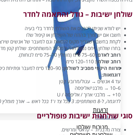
שולחן ישיבות – גודל והתאמה לחדר
יש לוודא שניתן להכניס את השולחן לחדר בלי בעיה
חשבו אם יש צורך בהזזה של השולחן או קיפול שלו
לקחת בחשבון שצריך מקום לכסאות וגם למעבר של אנשים שירצ
בחרו שולחן ביחס נכון לחדר ולמספר המשתתפים: שולחן קטן מדי י
רוחב לאדם:
60–75 ס״מ (מומלץ 70–75 ס״מ לנוחות).
רוחב שולחן:
110–120 ס״מ.
ארגונומיה
מרווח היקפי מסביב לשולחן:
90–120 ס״מ למעבר ופתיחת כיסאות.
דוגמאות:
עד 4 אנשים → עגול/מרובע קטן
שולחנות חשמליים
6–10 → מלבני/אליפסה
10+ → מלבני ארוך / אליפסה / U
הדומים
לדוגמה, ל-8 משתתפים: 3 בכל צד ו־1 בכל ראש → אורך מומלץ 240–260 ס״מ.
זרועות
סוגי שולחנות ישיבות פופולריים
ארגונומיה
מנורות שולחן
צורה מלבנית – קלאסי ומרשים.
שולחנות חשמליים