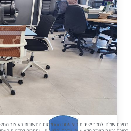
שולחנות מורה
כסאות תלמיד
כוורות
ארונות מתכת
לוקרים
ריהוט לחדר מורים
מרחבי למידה
ריהוט לספריה
כוורות
שולחן מעבדה
לוקרים
ריהוט לחדר מורים
מרחבי למידה
ריהוט לספריה
שולחן מעבדה
בחירת שולחן לחדר ישיבות היא אחת ההחלטות החשובות בעיצוב המשר
בחירה נכונה תשדר מקצועיות, יוקרה וחדשנות – ותתרום לתדמית העסק