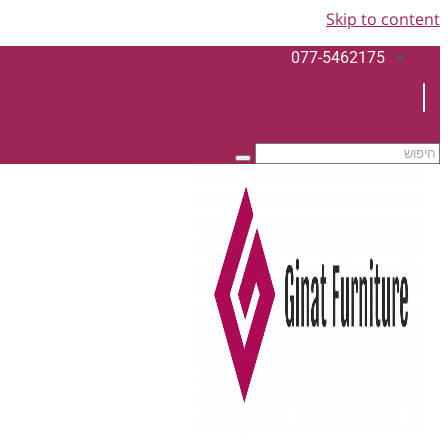
Skip to content
077-5462175