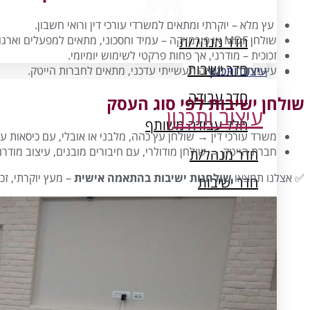
עיצוב ותכנון
עץ מלא – יוקרתי ומתאים למשרדי עורכי דין ורואי חשבון.
חדר מנהל/ת
שולחן MDF או פורמייקה – עמיד וחסכוני, מתאים למפעלים וארגונים גדולים.
זכוכית – מודרני, אך פחות פרקטי לשימוש יומיומי.
חדר ישיבות
עיצוב ותכנון
עץ-מתכת – מראה תעשייתי עדכני, מתאים לחברות הייטק.
חדר עבודה
שולחן ישיבות לפי סוג העסק
עיצוב ותכנון
חלל עבודה משותף
משרד עורכי דין → שולחן עץ כהה, מלבני או אובלי, עם כיסאות עו
חברת הייטק → שולחן מודולרי, עם חיבורים מובנים, עיצוב מודרני 
חדר מנהל/ת
✅ אצלנו תמצאו
שולחנות ישיבות בהתאמה אישית
– מעץ יוקרתי, זכ
חדר ישיבות
חדר עבודה
Open Space
חלל עבודה משותף
פינות המתנה
חדרי ארכיון ואחסון