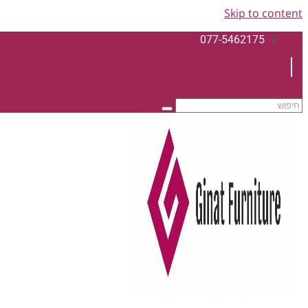
Skip to content
077-5462175