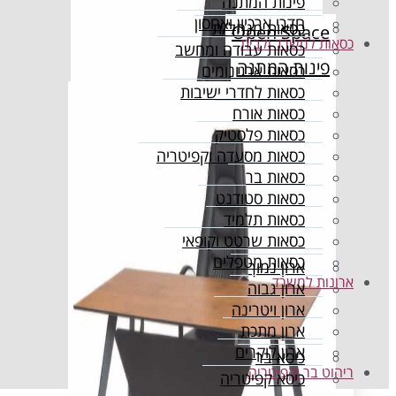
פינות המתנה
חדרי ארכיון ואחסון
כסאות מנהל/ת
Open Space
כסאות למשרד ולבית
כסאות עבודה ומחשב
פינות המתנה
כסאות ארגונומים
כסאות לחדרי ישיבות
חדרי ארכיון ואחסון
כסאות אורח
כסאות פלסטיק
כסאות מסעדה וקפיטריה
כסאות בר
כסאות סטודנט
כסאות תלמיד
כסאות שרטט וקופאי
כסאות מטפלים
ארון נמוך
ארונות למשרד
ארון גבוה
ארון ויטרינה
ארון מתכת
ארון לוקרים
כיסא בר
ריהוט בר וקפיטריה
כיסא קפיטריה