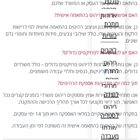
תלמיד
מורים
בהתאם לצרכים של העסק או המשרד שלכם.
מרחבי
ארונות
האם אפשר לרכוש ריהוט בהתאמה אישית?
למידה
מתכת
כן. אנו מציעים תכנון ועיצוב רהיטים בהתאמה אישית לפי דרישות
ריהוט
הלקוח והצרכים שלו, כולל שילובי צבעים, מידות מיוחדות וחומרי גלם
כוורות
לספריה
שונים.
לוקרים
שולחן
האם יש לכם שירות לפרויקטים גדולים?
מעבדה
ריהוט
כן. אנו נותנים פתרונות לריהוט פרויקטים גדולים – כולל משרדים
לחדר
גדולים, חברות, קליניקות, כנסים וחללי עבודה משותפים.
מורים
תוך כמה זמן מתבצעת אספקת הרהיטים?
מרחבי
למידה
אנו מתחייבים לשירות אמין ומספקים ריהוט משרדי בזמנים קצרים ככל
האפשר, תוך ליווי מקצועי לכל אורך תהליך הרכישה וההתקנה.
ריהוט
במקרה של פריט שקיים במלאי האספקה היא תוך 14 ימי עסקים.
לספריה
במקרה של רהיטים בהתאמה אישית זה משתנה לפי זמן העבודה.
שולחן
מעבדה