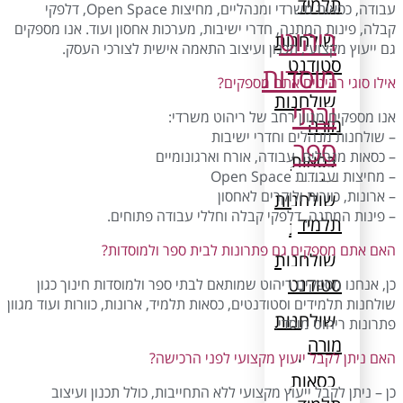
תלמיד
עבודה, כסאות משרדי ומנהליים, מחיצות Open Space, דלפקי
קבלה, פינות המתנה, חדרי ישיבות, מערכות אחסון ועוד. אנו מספקים
ריהוט
שולחנות
גם ייעוץ מקצועי, תכנון ועיצוב התאמה אישית לצורכי העסק.
סטודנט
מוסדות
אילו סוגי רהיטים אתם מספקים?
שולחנות
ובתי
אנו מספקים מגוון רחב של ריהוט משרדי:
מורה
– שולחנות מנהלים וחדרי ישיבות
ספר
– כסאות מנהלים, עבודה, אורח וארגונומיים
כסאות
– מחיצות ועבודות Open Space
תלמיד
– ארונות, כוורות ולוקרים לאחסון
שולחנות
– פינות המתנה, דלפקי קבלה וחללי עבודה פתוחים.
תלמיד
ארונות
מתכת
האם אתם מספקים גם פתרונות לבית ספר ולמוסדות?
שולחנות
סטודנט
כוורות
כן, אנחנו מספקים ריהוט שמותאם לבתי ספר ולמוסדות חינוך כגון
שולחנות תלמידים וסטודנטים, כסאות תלמיד, ארונות, כוורות ועוד מגוון
שולחנות
פתרונות ריהוט מוסדי.
לוקרים
מורה
האם ניתן לקבל ייעוץ מקצועי לפני הרכישה?
ריהוט
כסאות
לחדר
כן – ניתן לקבל ייעוץ מקצועי ללא התחייבות, כולל תכנון ועיצוב