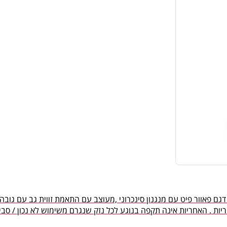
וצרת RAYNOR ארה”ב. כיסא מנהל דגם פאוור פיט עם מנגנון סינכרוני ,מעוצב עם התאמת זווית ג