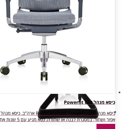
כיסא מנהל דגם Powerfit
עיצוב ותכנון
כיסא מנהל דגם Powerfit ת
אפור ושחור, במסגרת לבנה או שחורה. כסא מגיע עם 5 שנות אחריות . האחריות אינה תקפה בנוגע לכל נזק שנגרם משימוש לא נכון / סביר, לרבות קרע או […]