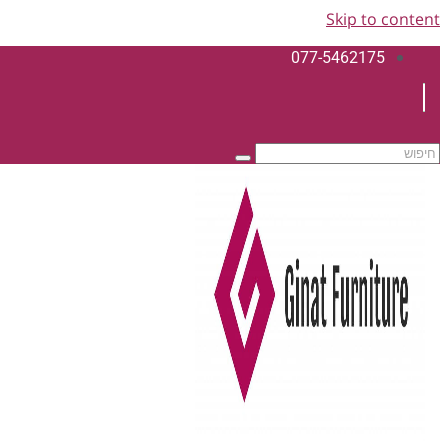
Skip to content
077-5462175