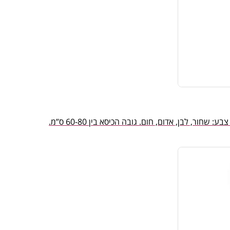
ר, לבן, אדום, חום. גובה הכיסא בין 60-80 ס”מ.