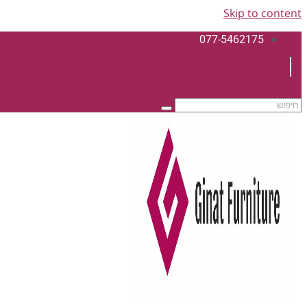
Skip to content
077-5462175