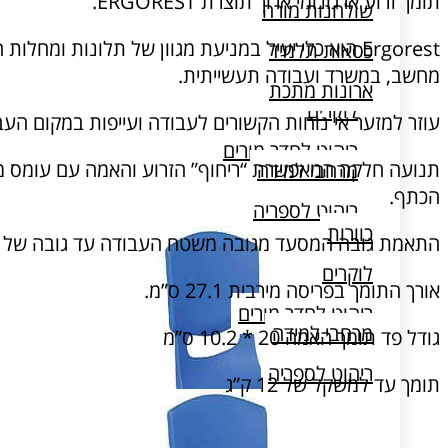
תומך זרוע ארגונומי ארוך תוצרת ERGOREST.
שולחנות מורה
Ergorest הוא כלי יעיל במניעת מגוון של תלונות ומחל
כסאות תלמיד
כוורות
מחשב, במשרד ועבודה תעשייתית.
ארונות מתכת
לוקרים
עוזר למזער אי נוחות הקשורים לעבודה ועייפות במקום העב
ריהוט לחדר מורים
תנועה חלקה המאפשרת “ריחוף” הזרוע והאמה עם עומס מינ
מרחבי למידה
הכתף.
ריהוט לספריה
כוורות
התאמת גובה המסעד מגובה משטח העבודה עד גובה של 7.5 ס”מ מעל.
שולחן מעבדה
לוקרים
אורך התומך בפריסה מירבית 27.1 ס”מ.
ריהוט לחדר מורים
מרחבי למידה
גודל פד תומך האמה 20 * 10.2 ס”מ
ריהוט לספריה
תומך עד למשקל של 12 ק”ג
שולחן מעבדה