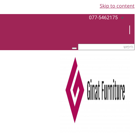
Skip to content
077-5462175