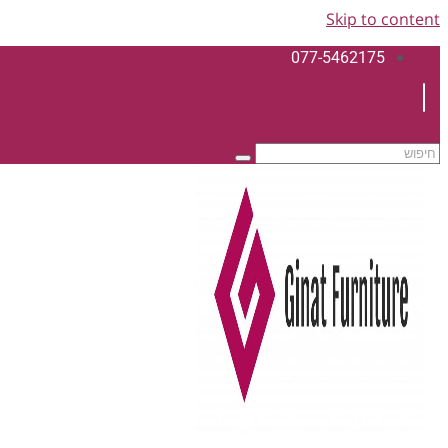
Skip to content
077-5462175