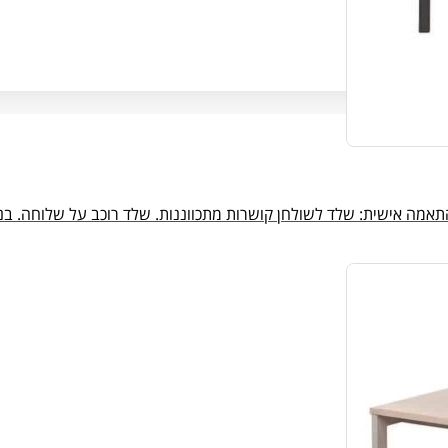
ה אישית: שלד לשולחן קושרות מתכווננות. שלד רוכב על שלוחה. בנצ’ של 