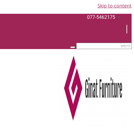
Skip to content
077-5462175