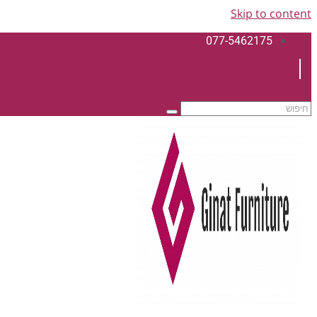
Skip to content
077-5462175