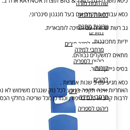
כיסא משרדי דגם BIG & TALL תוצרת RAYNOR ארה”ב.
שולחנות מורה
כסא עבודה מתקדם עם בעל מנגנון סינכרוני.
כסאות תלמיד
כוורות
ארונות מתכת
גב רשת שחורה עם תמיכה לומבארית.
לוקרים
ידיות מתכוננות.
ריהוט לחדר מורים
מרחבי למידה
מתאים למשקלים גבוהים.
ריהוט לספריה
כוורות
בסיס ניילון שחור.
שולחן מעבדה
לוקרים
כסא מגיע עם 5 שנות אחריות .
האחריות אינה תקפה בנוגע לכל נזק שנגרם משימוש לא נכון
ריהוט לחדר מורים
מרחבי למידה
לרבות קרע או פגם בריפוד, וכמו כן מכל שריטה בחלקי הכסא
ריהוט לספריה
שולחן מעבדה