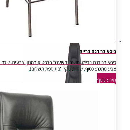
Open Space
פינות המתנה
חדרי ארכיון ואחסון
כיסא בר דגם ברייק
צבע מתכת: כסוף, שחור, ניקל (בתוספת תשלום).
מידע נוסף