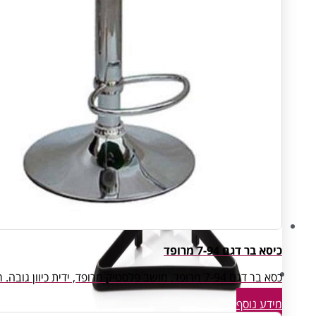
כיסא בר דגם 7-94 מרופד
עיצוב ותכנון
כסא בר דגם 7-94 מרופד. מושב פלסטיק מרופד, ידית כיוון גובה. רגל מתכת אמצעית. צבע: שחור, אדום, לבן. רגל מתכת מצופה ניקל.
מידע נוסף