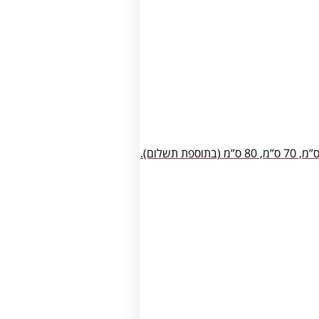
כיסא בר דגם ברייק. מושב ומשענת פלסטיק במגוון צבעים. שלד מתכת. צבעים: אדום, שחור, לבן, חום, תכלת, סגול, צהוב, ירוק. גובה: 60 ס”מ, 70 ס”מ, 80 ס”מ (בתוספת תשלום).