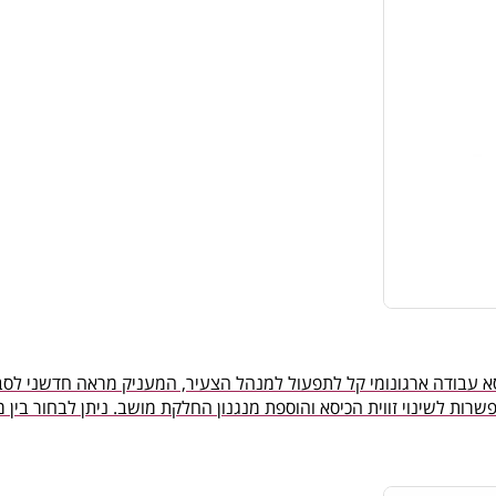
כיסא עבודה ארגונומי קל לתפעול למנהל הצעיר, המעניק מראה חדשני ל