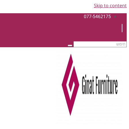
Skip to content
077-5462175