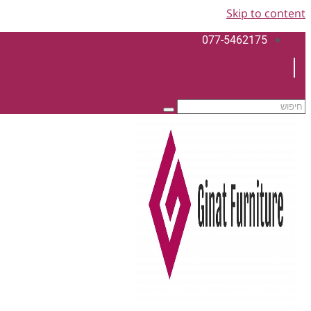
Skip to content
077-5462175