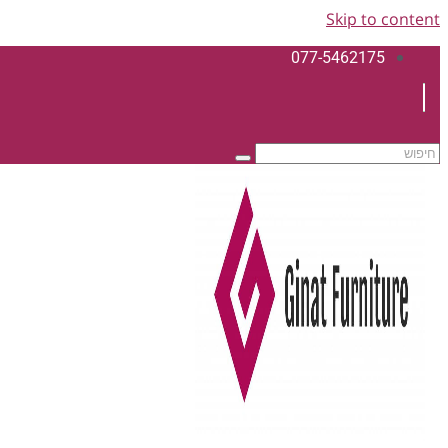
Skip to content
077-5462175