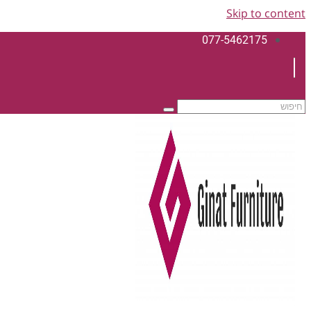
Skip to content
077-5462175