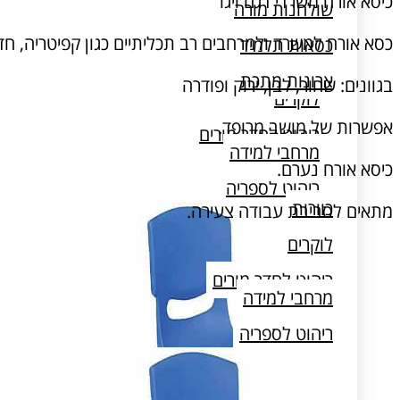
כיסא אורח משרדי דגם ויגו
שולחנות מורה
כסא אורח למשרד ולמרחבים רב תכליתיים כגון קפיטריה, חדר
כסאות תלמיד
כוורות
ארונות מתכת
בגוונים: שחור, לבן, ירוק ופודרה
לוקרים
אפשרות של מושב מרופד.
ריהוט לחדר מורים
מרחבי למידה
כיסא אורח נערם.
ריהוט לספריה
כוורות
מתאים לסביבת עבודה צעירה.
שולחן מעבדה
לוקרים
ריהוט לחדר מורים
מרחבי למידה
ריהוט לספריה
שולחן מעבדה